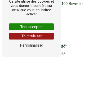
Ce site utilise des cookies et
28 rue Louis Lépine
19100 Brive-la-
vous donne le contrôle sur
Gaillarde
ceux que vous souhaitez
activer
Tout accepter
Tout refuser
Téléphone
Personnaliser
05 55 24 44 26
E-mail
contact@sols-peintures-brivistes.fr