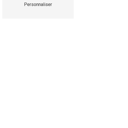
Personnaliser
E-mail
contact@sols-peintures-brivistes.fr
Horaires
Lundi au Vendredi : 8:30 - 12:30 et 13:00
- 17:30