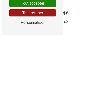
Tout accepter
Téléphone
Tout refuser
05 55 24 44 26
Personnaliser
E-mail
contact@sols-peintures-brivistes.fr