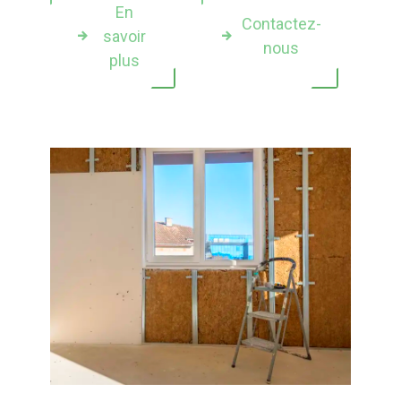
En
Contactez-
savoir
nous
plus