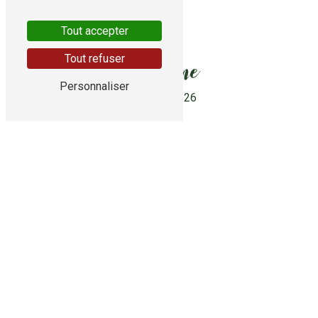
Tout accepter
Tout refuser
Téléphone
Personnaliser
05 55 24 44 26
E-mail
contact@sols-peintures-brivistes.fr